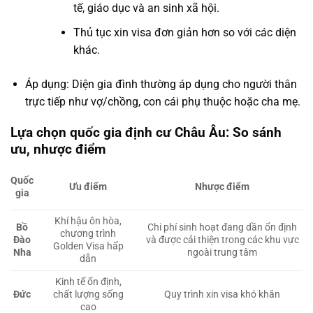
tế, giáo dục và an sinh xã hội.
Thủ tục xin visa đơn giản hơn so với các diện
khác.
Áp dụng: Diện gia đình thường áp dụng cho người thân
trực tiếp như vợ/chồng, con cái phụ thuộc hoặc cha mẹ.
Lựa chọn quốc gia định cư Châu Âu: So sánh
ưu, nhược điểm
Quốc
Ưu điểm
Nhược điểm
gia
Khí hậu ôn hòa,
Chi phí sinh hoạt đang dần ổn định
Bồ
chương trình
và được cải thiện trong các khu vực
Đào
Golden Visa hấp
ngoài trung tâm
Nha
dẫn
Kinh tế ổn định,
Đức
chất lượng sống
Quy trình xin visa khó khăn
cao