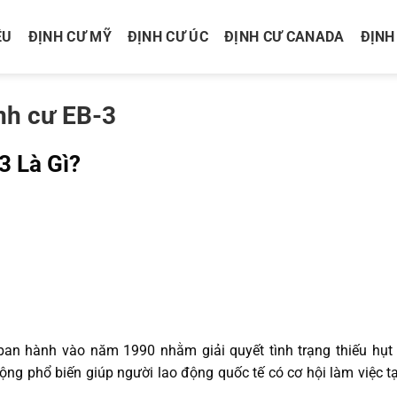
ỆU
ĐỊNH CƯ MỸ
ĐỊNH CƯ ÚC
ĐỊNH CƯ CANADA
ĐỊNH
nh cư EB-3
3 Là Gì?
n hành vào năm 1990 nhằm giải quyết tình trạng thiếu hụt 
ng phổ biến giúp người lao động quốc tế có cơ hội làm việc tạ