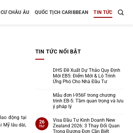
 CƯ CHÂU ÂU
QUỐC TỊCH CARIBBEAN
TIN TỨC
TIN TỨC NỔI BẬT
DHS Đề Xuất Dự Thảo Quy Định
Mới EB5: Điểm Mới & Lộ Trình
Ứng Phó Cho Nhà Đầu Tư
Mẫu đơn I-956F trong chương
trình EB-5: Tầm quan trọng và lưu
ý pháp lý
lao động tại
Visa Đầu Tư Kinh Doanh New
26
i Mỹ lâu dài,
Zealand 2026: 3 Thay Đổi Quan
Th7
Trọng Đương Đơn Cần Biết