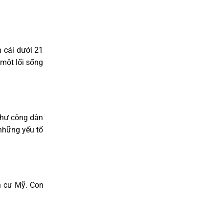
 cái dưới 21
 một lối sống
như công dân
 những yếu tố
h cư Mỹ. Con