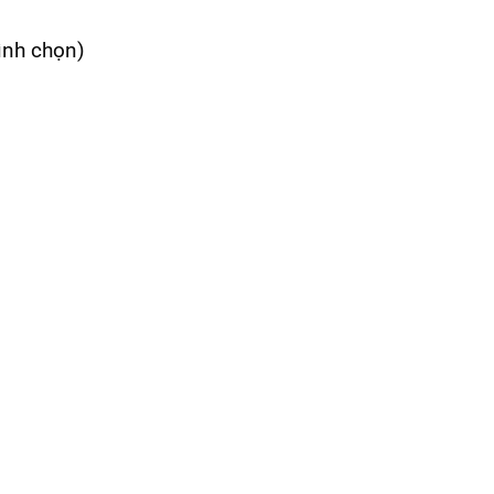
bình chọn)
24/07/2026