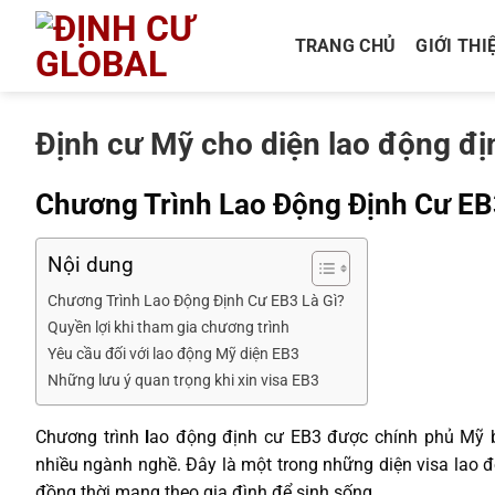
Bỏ
qua
TRANG CHỦ
GIỚI THI
nội
dung
Định cư Mỹ cho diện lao động đị
Chương Trình Lao Động Định Cư EB
Nội dung
Chương Trình Lao Động Định Cư EB3 Là Gì?
Quyền lợi khi tham gia chương trình
Yêu cầu đối với lao động Mỹ diện EB3
Những lưu ý quan trọng khi xin visa EB3
Chương trình
l
ao động định cư EB3 được chính phủ Mỹ ba
nhiều ngành nghề. Đây là một trong những diện visa lao độ
đồng thời mang theo gia đình để sinh sống.