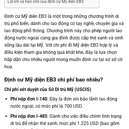
Lợi ích và hạn chế của định cư Mỹ diện EB3
Định cư Mỹ diện EB3 là một trong những chương trình di
trú phổ biến, dành cho lao động có tay nghề, chuyên gia và
lao động phổ thông. Chương trình này cho phép người lao
động nước ngoài cùng gia đình được cấp thẻ xanh và sinh
sống lâu dài tại Mỹ. Với chi phí đi Mỹ diện EB3 hợp lý và
điều kiện tham gia không quá khắt khe, đây là lựa chọn
hấp dẫn cho nhiều người mong muốn định cư tại xứ sở cờ
hoa.
Định cư Mỹ diện EB3 chi phí bao nhiêu?
Chi phí xét duyệt của Sở Di trú Mỹ (USCIS)
Phí nộp đơn I-140
: Đây là đơn xin bảo lãnh lao động
nước ngoài, có mức phí là
700 USD
.
Phí nộp đơn I-485
: Dành cho việc điều chỉnh tình trạng
di trú để nhận thẻ xanh, mức phí
1.225 USD
(bao gồm